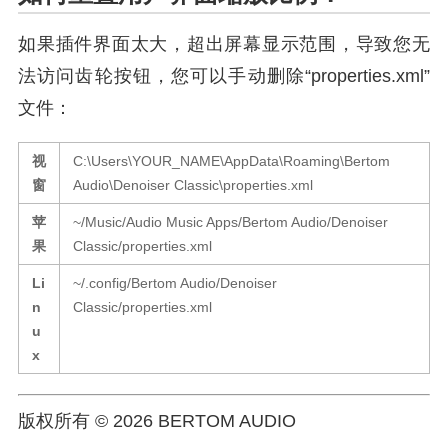
如果插件界面太大，超出屏幕显示范围，导致您无
法访问齿轮按钮，您可以手动删除“properties.xml”
文件：
视
C:\Users\YOUR_NAME\AppData\Roaming\Bertom
窗
Audio\Denoiser Classic\properties.xml
苹
~/Music/Audio Music Apps/Bertom Audio/Denoiser
果
Classic/properties.xml
Li
~/.config/Bertom Audio/Denoiser
n
Classic/properties.xml
u
x
版权所有 © 2026 BERTOM AUDIO